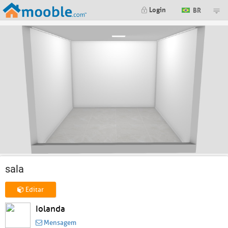
Login
BR
sala
Editar
Iolanda
Mensagem