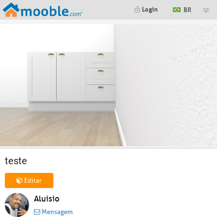
Login
BR
teste
Editar
Aluisio
Mensagem