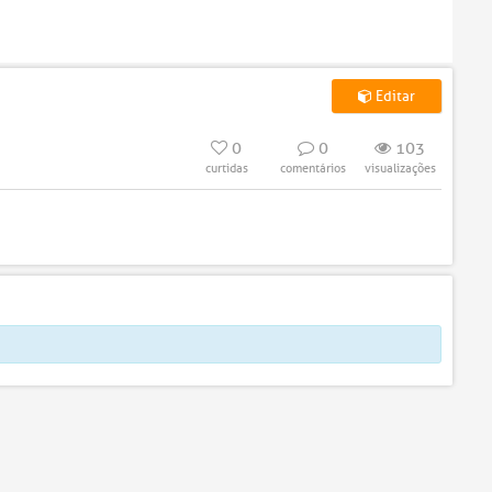
Editar
0
0
103
curtidas
comentários
visualizações