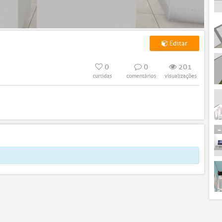
Editar
0
0
201
curtidas
comentários
visualizações