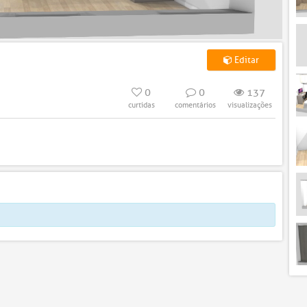
Editar
0
0
137
curtidas
comentários
visualizações