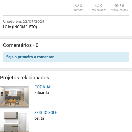
0
0
58
curtidas
comentários
visualizações
Criado em:
22/05/2025
LOJA (INCOMPLETO)
Comentários -
0
Seja o primeiro a comentar
Projetos relacionados
COZINHA
Eduarda
SERGIO SOLF
celita