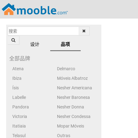
设计
品项
全部品牌
Atena
Delmarco
Ibiza
Móveis Albatroz
Ísis
Nesher Americana
Labelle
Nesher Baronesa
Pandora
Nesher Donna
Victoria
Nesher Condessa
Itatiaia
Mopar Móveis
Telasul
Outras