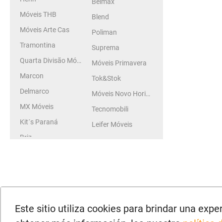
Belmax
Móveis THB
Blend
Móveis Arte Cas
Poliman
Tramontina
Suprema
Quarta Divisão Móveis
Móveis Primavera
Marcon
Tok&Stok
Delmarco
Móveis Novo Horizonte
MX Móveis
Tecnomobili
Kit´s Paraná
Leifer Móveis
Briz
Este sitio utiliza cookies para brindar una exp