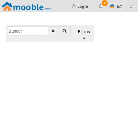
0
Login
AC
Render terminado
Filtros
Falla al generar su render. Inténtelo de
nuevo más tarde.
Falla al generar su preview. Inténtelo
de nuevo más tarde.
Nuevo mensaje de presupuesto #
Presupuesto #
aprobado por el cliente
Presupuesto #
negado por el cliente
Editor de Ítens:
Nuevo mensaje en elemento