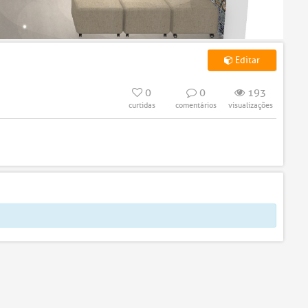
Editar
0
0
193
curtidas
comentários
visualizações