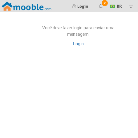
0
Login
BR
Render finalizado
Você deve fazer login para enviar uma
mensagem.
Falha ao gerar seu render. Tente
Login
novamente mais tarde.
Falha ao gerar seu preview. Tente
novamente mais tarde.
Nova mensagem no orçamento #
Orçamento #
aprovado pelo cliente
Orçamento #
negado pelo cliente
Editor de Itens:
Nova mensagem no item