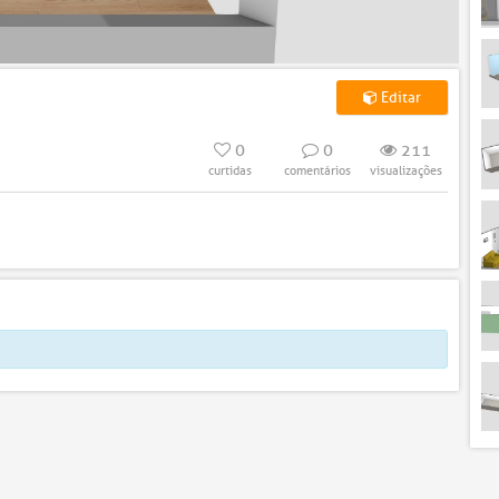
Editar
0
0
211
curtidas
comentários
visualizações