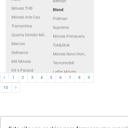
Belmax
Móveis THB
Blend
Móveis Arte Cas
Poliman
Tramontina
Suprema
Quarta Divisão Móveis
Móveis Primavera
Marcon
Tok&Stok
Delmarco
Móveis Novo Horizonte
MX Móveis
Tecnomobili
Kit´s Paraná
Leifer Móveis
1
2
3
4
5
6
7
8
9
Briz
10