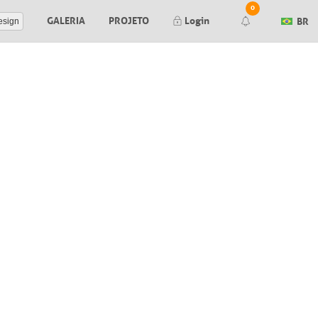
0
GALERIA
PROJETO
Login
BR
esign
Render finalizado
Falha ao gerar seu render. Tente
novamente mais tarde.
Falha ao gerar seu preview. Tente
novamente mais tarde.
Nova mensagem no orçamento #
Orçamento #
aprovado pelo cliente
Orçamento #
negado pelo cliente
Editor de Itens:
Nova mensagem no item