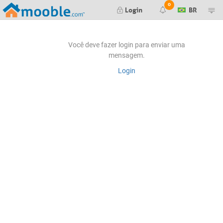
0
Login
BR
Render finalizado
Você deve fazer login para enviar uma
mensagem.
Falha ao gerar seu render. Tente
Login
novamente mais tarde.
Falha ao gerar seu preview. Tente
novamente mais tarde.
Nova mensagem no orçamento #
Orçamento #
aprovado pelo cliente
Orçamento #
negado pelo cliente
Editor de Itens:
Nova mensagem no item