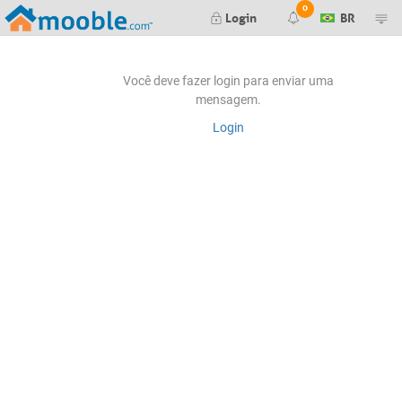
0
Login
BR
Render finalizado
Você deve fazer login para enviar uma
mensagem.
Falha ao gerar seu render. Tente
Login
novamente mais tarde.
Falha ao gerar seu preview. Tente
novamente mais tarde.
Nova mensagem no orçamento #
Orçamento #
aprovado pelo cliente
Orçamento #
negado pelo cliente
Editor de Itens:
Nova mensagem no item