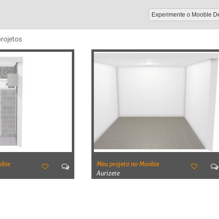
Experimente o Mooble D
projetos
oble
Meu projeto no Mooble
Aurizete