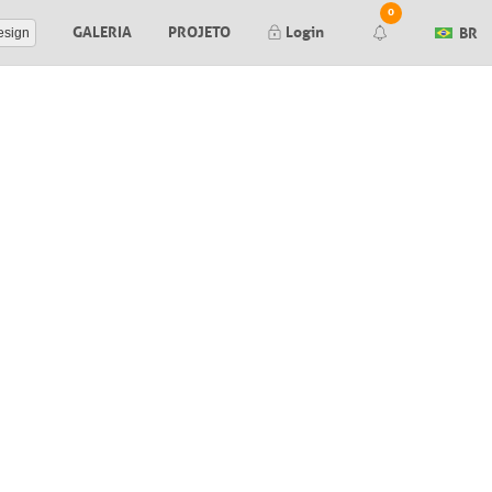
0
GALERIA
PROJETO
Login
BR
esign
Render finalizado
Falha ao gerar seu render. Tente
novamente mais tarde.
Falha ao gerar seu preview. Tente
novamente mais tarde.
Nova mensagem no orçamento #
Orçamento #
aprovado pelo cliente
Orçamento #
negado pelo cliente
Editor de Itens:
Nova mensagem no item