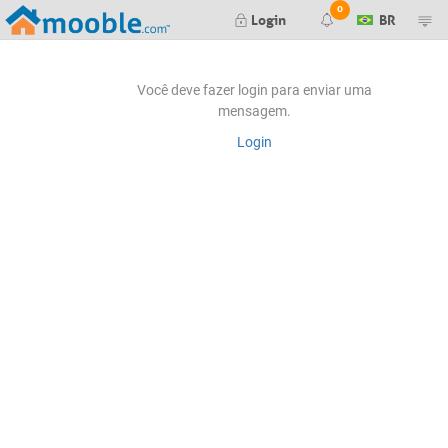
0
Login
BR
Render finalizado
Você deve fazer login para enviar uma
mensagem.
Falha ao gerar seu render. Tente
Login
novamente mais tarde.
Falha ao gerar seu preview. Tente
novamente mais tarde.
Nova mensagem no orçamento #
Orçamento #
aprovado pelo cliente
Orçamento #
negado pelo cliente
Editor de Itens:
Nova mensagem no item