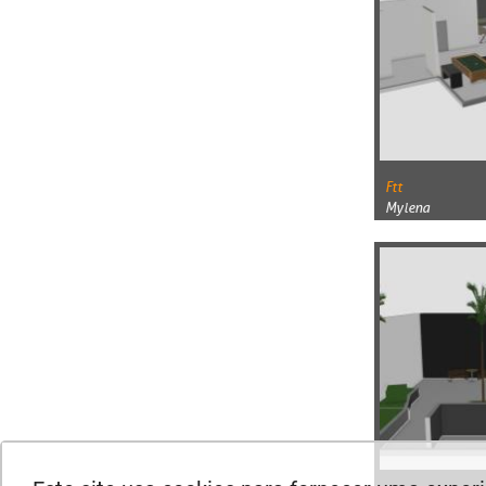
Ftt
Mylena