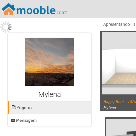
Apresentando
11
Mylena
Happy Hour - 28/
Projetos
Mylena
Mensagem