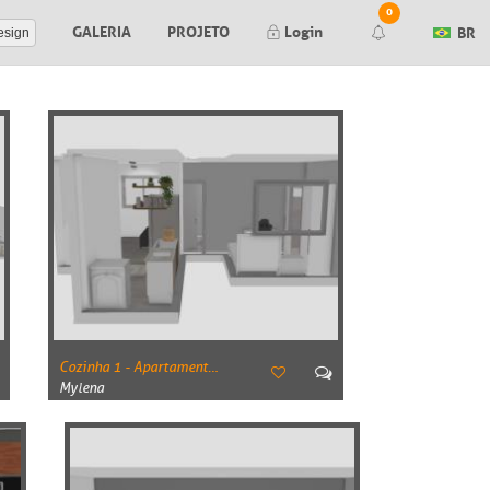
0
GALERIA
PROJETO
Login
BR
esign
Render finalizado
Falha ao gerar seu render. Tente
novamente mais tarde.
Falha ao gerar seu preview. Tente
novamente mais tarde.
Nova mensagem no orçamento #
Orçamento #
aprovado pelo cliente
Cozinha 1 - Apartamento Tenda 38,68m²
Orçamento #
negado pelo cliente
Mylena
Editor de Itens:
Nova mensagem no item