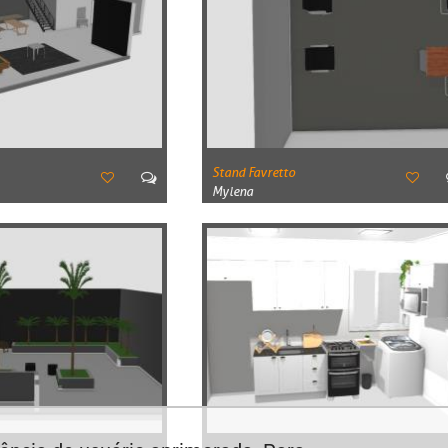
Stand Favretto
Mylena